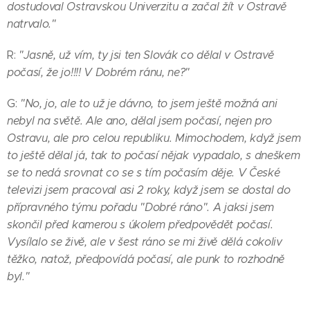
dostudoval Ostravskou Univerzitu a začal žít v Ostravě
natrvalo."
R:
"Jasně, už vím, ty jsi ten Slovák co dělal v Ostravě
počasí, že jo!!!! V Dobrém ránu, ne?"
G:
"No, jo, ale to už je dávno, to jsem ještě možná ani
nebyl na světě. Ale ano, dělal jsem počasí, nejen pro
Ostravu, ale pro celou republiku. Mimochodem, když jsem
to ještě dělal já, tak to počasí nějak vypadalo, s dneškem
se to nedá srovnat co se s tím počasím děje. V České
televizi jsem pracoval asi 2 roky, když jsem se dostal do
přípravného týmu pořadu "Dobré ráno". A jaksi jsem
skončil před kamerou s úkolem předpovědět počasí.
Vysílalo se živě, ale v šest ráno se mi živě dělá cokoliv
těžko, natož, předpovídá počasí, ale punk to rozhodně
byl."