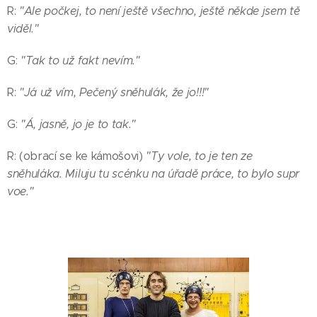
R:
"Ale počkej, to není ještě všechno, ještě někde jsem tě
viděl."
G:
"Tak to už fakt nevím."
R:
"Já už vím, Pečený sněhulák, že jo!!!"
G:
"Á, jasně, jo je to tak."
R: (obrací se ke kámošovi)
"Ty vole, to je ten ze
sněhuláka. Miluju tu scénku na úřadě práce, to bylo supr
voe."