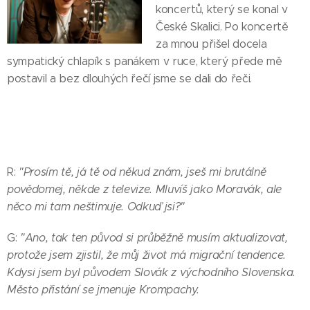
koncertů, který se konal v
České Skalici. Po koncertě
za mnou přišel docela
sympatický chlapík s panákem v ruce, který přede mě
postavil a bez dlouhých řečí jsme se dali do řeči.
R:
"Prosím tě, já tě od někud znám, jseš mi brutálně
povědomej, někde z televize. Mluvíš jako Moravák, ale
něco mi tam neštimuje. Odkuď jsi?"
G:
"Ano, tak ten původ si průběžně musím aktualizovat,
protože jsem zjistil, že můj život má migrační tendence.
Kdysi jsem byl původem Slovák z východního Slovenska.
Město přistání se jmenuje Krompachy.