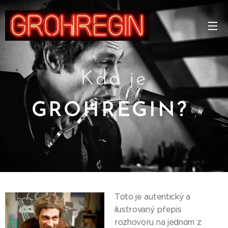
Kdo je
GROHREGIN?
Toto je autentický a
ilustrovaný přepis
rozhovoru na jednom z