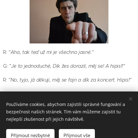
R:
"Aha, tak teď už mi je všechno jasné."
G:
"Je to jednoduché, Dík žes dorazil, měj se! A hipis!!"
R:
"No, tyjo, já děkuji, měj se fajn a dík za koncert. Hipis!"
Používáme cookies, abychom zajistili správné fungování a
bezpečnost našich stránek. Tím vám můžeme zajistit tu
nejlepší zkušenost při jejich návštěvě.
© 2022 GROHREGIN
Přijmout nezbytné
Přijmout vše